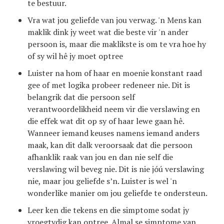
te bestuur.
Vra wat jou geliefde van jou verwag. 'n Mens kan
maklik dink jy weet wat die beste vir 'n ander
persoon is, maar die maklikste is om te vra hoe hy
of sy wil hê jy moet optree
Luister na hom of haar en moenie konstant raad
gee of met logika probeer redeneer nie. Dit is
belangrik dat die persoon self
verantwoordelikheid neem vir die verslawing en
die effek wat dit op sy of haar lewe gaan hê.
Wanneer iemand keuses namens iemand anders
maak, kan dit dalk veroorsaak dat die persoon
afhanklik raak van jou en dan nie self die
verslawing wil beveg nie. Dit is nie jóú verslawing
nie, maar jou geliefde s’n. Luister is wel 'n
wonderlike manier om jou geliefde te ondersteun.
Leer ken die tekens en die simptome sodat jy
vroegtydig kan optree. Almal se simptome van