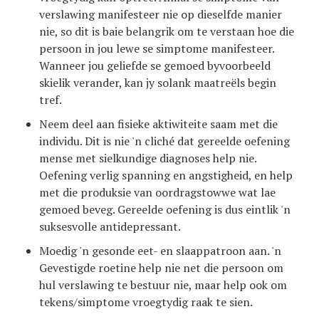
verslawing manifesteer nie op dieselfde manier
nie, so dit is baie belangrik om te verstaan hoe die
persoon in jou lewe se simptome manifesteer.
Wanneer jou geliefde se gemoed byvoorbeeld
skielik verander, kan jy solank maatreëls begin
tref.
Neem deel aan fisieke aktiwiteite saam met die
individu. Dit is nie 'n cliché dat gereelde oefening
mense met sielkundige diagnoses help nie.
Oefening verlig spanning en angstigheid, en help
met die produksie van oordragstowwe wat lae
gemoed beveg. Gereelde oefening is dus eintlik 'n
suksesvolle antidepressant.
Moedig 'n gesonde eet- en slaappatroon aan. 'n
Gevestigde roetine help nie net die persoon om
hul verslawing te bestuur nie, maar help ook om
tekens/simptome vroegtydig raak te sien.