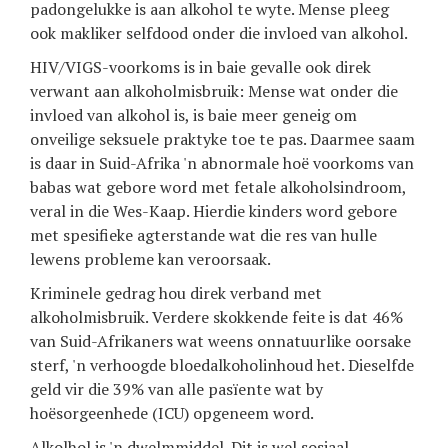
padongelukke is aan alkohol te wyte. Mense pleeg
ook makliker selfdood onder die invloed van alkohol.
HIV/VIGS-voorkoms is in baie gevalle ook direk
verwant aan alkoholmisbruik: Mense wat onder die
invloed van alkohol is, is baie meer geneig om
onveilige seksuele praktyke toe te pas. Daarmee saam
is daar in Suid-Afrika 'n abnormale hoë voorkoms van
babas wat gebore word met fetale alkoholsindroom,
veral in die Wes-Kaap. Hierdie kinders word gebore
met spesifieke agterstande wat die res van hulle
lewens probleme kan veroorsaak.
Kriminele gedrag hou direk verband met
alkoholmisbruik. Verdere skokkende feite is dat 46%
van Suid-Afrikaners wat weens onnatuurlike oorsake
sterf, 'n verhoogde bloedalkoholinhoud het. Dieselfde
geld vir die 39% van alle pasïente wat by
hoësorgeenhede (ICU) opgeneem word.
Alkolhol is 'n dwelmmiddel. Dit is wel sosiaal