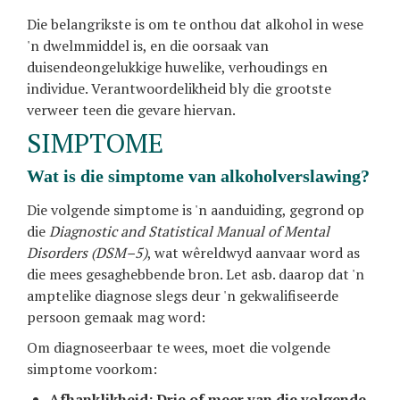
Die belangrikste is om te onthou dat alkohol in wese
'n dwelmmiddel is, en die oorsaak van
duisendeongelukkige huwelike, verhoudings en
individue. Verantwoordelikheid bly die grootste
verweer teen die gevare hiervan.
SIMPTOME
wat is die simptome van alkoholverslawing?
Die volgende simptome is 'n aanduiding, gegrond op
die
Diagnostic and Statistical Manual of Mental
Disorders (DSM–5)
, wat wêreldwyd aanvaar word as
die mees gesaghebbende bron. Let asb. daarop dat 'n
amptelike diagnose slegs deur 'n gekwalifiseerde
persoon gemaak mag word:
Om diagnoseerbaar te wees, moet die volgende
simptome voorkom:
Afhanklikheid: Drie of meer van die volgende