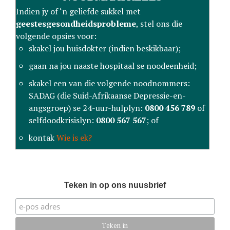
Indien jy of ‘n geliefde sukkel met
geestesgesondheidsprobleme
, stel ons die
volgende opsies voor:
skakel jou huisdokter (indien beskikbaar);
gaan na jou naaste hospitaal se noodeenheid;
skakel een van die volgende noodnommers:
SADAG (die Suid-Afrikaanse Depressie-en-
angsgroep) se 24-uur-hulplyn:
0800 456 789
of
selfdoodkrisislyn:
0800 567 567
; of
kontak
Wie is ek?
Teken in op ons nuusbrief