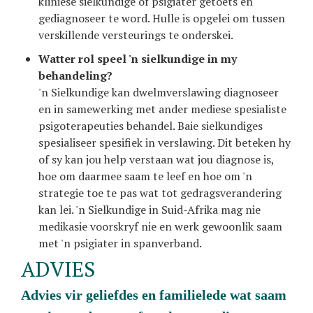
kliniese sielkundige of psigiater getoets en
gediagnoseer te word. Hulle is opgelei om tussen
verskillende versteurings te onderskei.
Watter rol speel 'n sielkundige in my
behandeling?
'n Sielkundige kan dwelmverslawing diagnoseer
en in samewerking met ander mediese spesialiste
psigoterapeuties behandel. Baie sielkundiges
spesialiseer spesifiek in verslawing. Dit beteken hy
of sy kan jou help verstaan wat jou diagnose is,
hoe om daarmee saam te leef en hoe om 'n
strategie toe te pas wat tot gedragsverandering
kan lei. 'n Sielkundige in Suid-Afrika mag nie
medikasie voorskryf nie en werk gewoonlik saam
met 'n psigiater in spanverband.
ADVIES
advies vir geliefdes en familielede wat saam