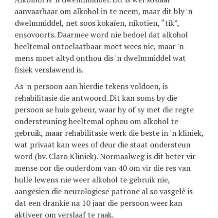
aanvaarbaar om alkohol in te neem, maar dit bly 'n
dwelmmiddel, net soos kokaïen, nikotien, “tik”,
ensovoorts. Daarmee word nie bedoel dat alkohol
heeltemal ontoelaatbaar moet wees nie, maar 'n
mens moet altyd onthou dis 'n dwelmmiddel wat
fisiek verslawend is.
As 'n persoon aan hierdie tekens voldoen, is
rehabilitasie die antwoord. Dit kan soms by die
persoon se huis gebeur, waar hy of sy met die regte
ondersteuning heeltemal ophou om alkohol te
gebruik, maar rehabilitasie werk die beste in 'n kliniek,
wat privaat kan wees of deur die staat ondersteun
word (bv. Claro Kliniek). Normaalweg is dit beter vir
mense oor die ouderdom van 40 om vir die res van
hulle lewens nie weer alkohol te gebruik nie,
aangesien die neurologiese patrone al so vasgelê is
dat een drankie na 10 jaar die persoon weer kan
aktiveer om verslaaf te raak.